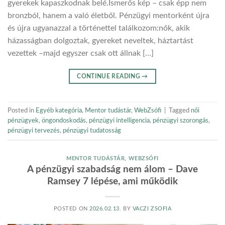
gyerekek kapaszkodnak belé.Ismerős kép – csak épp nem
bronzból, hanem a való életből. Pénzügyi mentorként újra
és újra ugyanazzal a történettel találkozom:nők, akik
házasságban dolgoztak, gyereket neveltek, háztartást
vezettek –majd egyszer csak ott állnak […]
CONTINUE READING
→
Posted in
Egyéb kategória
,
Mentor tudástár
,
WebZsófi
|
Tagged
női
pénzügyek
,
öngondoskodás
,
pénzügyi intelligencia
,
pénzügyi szorongás
,
pénzügyi tervezés
,
pénzügyi tudatosság
MENTOR TUDÁSTÁR
,
WEBZSÓFI
A pénzügyi szabadság nem álom – Dave
Ramsey 7 lépése, ami működik
POSTED ON
2026.02.13.
BY
VACZI ZSOFIA