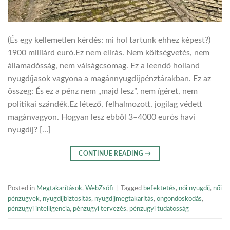
(És egy kellemetlen kérdés: mi hol tartunk ehhez képest?)
1900 milliárd euró.Ez nem elírás. Nem költségvetés, nem
államadósság, nem válságcsomag. Ez a leendő holland
nyugdíjasok vagyona a magánnyugdíjpénztárakban. Ez az
összeg: És ez a pénz nem „majd lesz”, nem ígéret, nem
politikai szándék.Ez létező, felhalmozott, jogilag védett
magánvagyon. Hogyan lesz ebből 3–4000 eurós havi
nyugdíj? […]
CONTINUE READING
→
Posted in
Megtakarítások
,
WebZsófi
|
Tagged
befektetés
,
női nyugdíj
,
női
pénzügyek
,
nyugdíjbiztosítás
,
nyugdíjmegtakarítás
,
öngondoskodás
,
pénzügyi intelligencia
,
pénzügyi tervezés
,
pénzügyi tudatosság