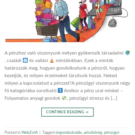
A pénzhez való viszonyunk mélyen gyökerezik társadalmi
, családi
és vallási
mintáinkban. Ezek a minták
határozzák meg, hogyan gondolkodunk a pénzről, hogyan
kezeljük, és milyen érzelmeket társítunk hozzá. Neked
milyen a kapcsolatod a pénzzel?A pénzügyi viszonyunk négy
fő kategóriába sorolható:
Amikor a pénz ural minket –
Folyamatos anyagi gondok
, pénzügyi stressz és […]
CONTINUE READING
→
Posted in
WebZsófi
|
Tagged
öngondoskodás
,
pénzbőség
,
pénzügyi