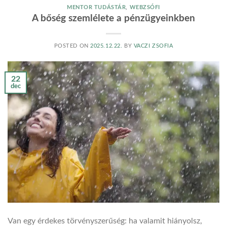
MENTOR TUDÁSTÁR
,
WEBZSÓFI
A bőség szemlélete a pénzügyeinkben
POSTED ON
2025.12.22.
BY
VACZI ZSOFIA
22
dec
Van egy érdekes törvényszerűség: ha valamit hiányolsz,