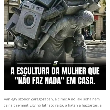
Van egy szobor Zaragozában, a címe: A nő, aki soha nem
csinált semmit.Egy nő látható rajta, a hátán a háztartás, a