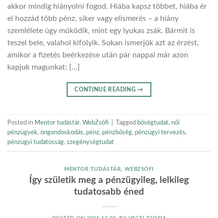
akkor mindig hiányolni fogod. Hiába kapsz többet, hiába ér
el hozzád több pénz, siker vagy elismerés – a hiány
szemlélete úgy működik, mint egy lyukas zsák. Bármit is
teszel bele, valahol kifolyik. Sokan ismerjük azt az érzést,
amikor a fizetés beérkezése után pár nappal már azon
kapjuk magunkat: […]
CONTINUE READING
→
Posted in
Mentor tudástár
,
WebZsófi
|
Tagged
bőségtudat
,
női
pénzügyek
,
öngondoskodás
,
pénz
,
pénzbőség
,
pénzügyi tervezés
,
pénzügyi tudatosság
,
szegénységtudat
MENTOR TUDÁSTÁR
,
WEBZSÓFI
Így születik meg a pénzügyileg, lelkileg
tudatosabb éned