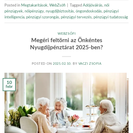
Posted in
Megtakarítások
,
WebZsófi
|
Tagged
Adójóváírás
,
női
pénzügyek
,
nőipénzügy
,
nyugdíjbiztosítás
,
öngondoskodás
,
pénzügyi
intelligencia
,
pénzügyi szorongás
,
pénzügyi tervezés
,
pénzügyi tudatosság
WEBZSÓFI
Megéri feltörni az Önkéntes
Nyugdíjpénztárat 2025-ben?
POSTED ON
2025.02.10.
BY
VACZI ZSOFIA
10
febr