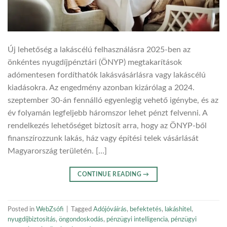
Új lehetőség a lakáscélú felhasználásra 2025-ben az
önkéntes nyugdíjpénztári (ÖNYP) megtakarítások
adómentesen fordíthatók lakásvásárlásra vagy lakáscélú
kiadásokra. Az engedmény azonban kizárólag a 2024.
szeptember 30-án fennálló egyenlegig vehető igénybe, és az
év folyamán legfeljebb háromszor lehet pénzt felvenni. A
rendelkezés lehetőséget biztosít arra, hogy az ÖNYP-ből
finanszírozzunk lakás, ház vagy építési telek vásárlását
Magyarország területén. […]
CONTINUE READING
→
Posted in
WebZsófi
|
Tagged
Adójóváírás
,
befektetés
,
lakáshitel
,
nyugdíjbiztosítás
,
öngondoskodás
,
pénzügyi intelligencia
,
pénzügyi