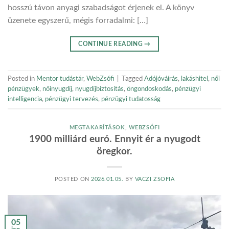
hosszú távon anyagi szabadságot érjenek el. A könyv
üzenete egyszerű, mégis forradalmi: […]
CONTINUE READING
→
Posted in
Mentor tudástár
,
WebZsófi
|
Tagged
Adójóváírás
,
lakáshitel
,
női
pénzügyek
,
nőinyugdíj
,
nyugdíjbiztosítás
,
öngondoskodás
,
pénzügyi
intelligencia
,
pénzügyi tervezés
,
pénzügyi tudatosság
MEGTAKARÍTÁSOK
,
WEBZSÓFI
1900 milliárd euró. Ennyit ér a nyugodt
öregkor.
POSTED ON
2026.01.05.
BY
VACZI ZSOFIA
05