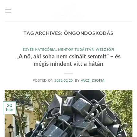
Skip
to
content
TAG ARCHIVES:
ÖNGONDOSKODÁS
EGYÉB KATEGÓRIA
,
MENTOR TUDÁSTÁR
,
WEBZSÓFI
„A nő, aki soha nem csinált semmit” – és
mégis mindent vitt a hátán
POSTED ON
2026.02.20.
BY
VACZI ZSOFIA
20
febr