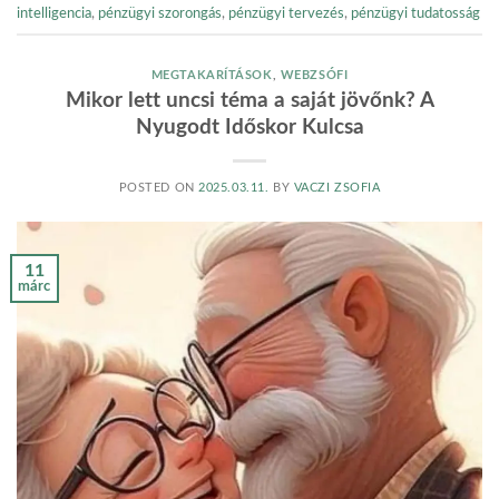
intelligencia
,
pénzügyi szorongás
,
pénzügyi tervezés
,
pénzügyi tudatosság
MEGTAKARÍTÁSOK
,
WEBZSÓFI
Mikor lett uncsi téma a saját jövőnk? A
Nyugodt Időskor Kulcsa
POSTED ON
2025.03.11.
BY
VACZI ZSOFIA
11
márc