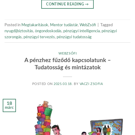
CONTINUE READING
→
Posted in
Megtakarítások
,
Mentor tudástár
,
WebZsófi
|
Tagged
nyugdíjbiztosítás
,
öngondoskodás
,
pénzügyi intelligencia
,
pénzügyi
szorongás
,
pénzügyi tervezés
,
pénzügyi tudatosság
WEBZSÓFI
A pénzhez fűződő kapcsolatunk –
Tudatosság és mintázatok
POSTED ON
2025.03.18.
BY
VACZI ZSOFIA
18
márc