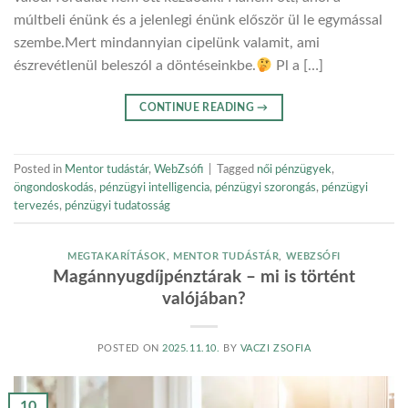
múltbeli énünk és a jelenlegi énünk először ül le egymással
szembe.Mert mindannyian cipelünk valamit, ami
észrevétlenül beleszól a döntéseinkbe.
Pl a […]
CONTINUE READING
→
Posted in
Mentor tudástár
,
WebZsófi
|
Tagged
női pénzügyek
,
öngondoskodás
,
pénzügyi intelligencia
,
pénzügyi szorongás
,
pénzügyi
tervezés
,
pénzügyi tudatosság
MEGTAKARÍTÁSOK
,
MENTOR TUDÁSTÁR
,
WEBZSÓFI
Magánnyugdíjpénztárak – mi is történt
valójában?
POSTED ON
2025.11.10.
BY
VACZI ZSOFIA
10