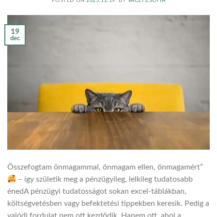
POSTED ON
2025.12.19.
BY
VACZI ZSOFIA
19
dec
Összefogtam önmagammal, önmagam ellen, önmagamért”
– így születik meg a pénzügyileg, lelkileg tudatosabb
énedA pénzügyi tudatosságot sokan excel-táblákban,
költségvetésben vagy befektetési tippekben keresik. Pedig a
valódi fordulat nem ott kezdődik. Hanem ott, ahol a