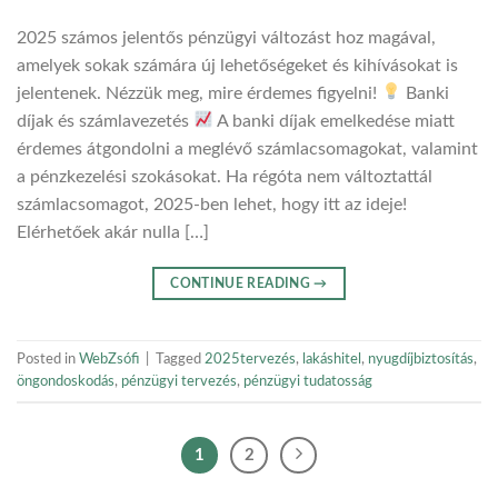
2025 számos jelentős pénzügyi változást hoz magával,
amelyek sokak számára új lehetőségeket és kihívásokat is
jelentenek. Nézzük meg, mire érdemes figyelni!
Banki
díjak és számlavezetés
A banki díjak emelkedése miatt
érdemes átgondolni a meglévő számlacsomagokat, valamint
a pénzkezelési szokásokat. Ha régóta nem változtattál
számlacsomagot, 2025-ben lehet, hogy itt az ideje!
Elérhetőek akár nulla […]
CONTINUE READING
→
Posted in
WebZsófi
|
Tagged
2025tervezés
,
lakáshitel
,
nyugdíjbiztosítás
,
öngondoskodás
,
pénzügyi tervezés
,
pénzügyi tudatosság
1
2