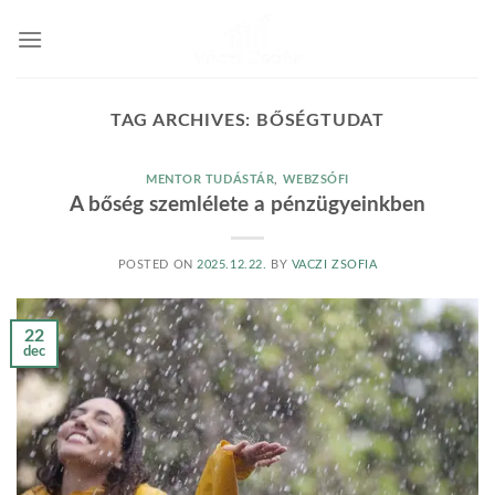
Skip
to
content
TAG ARCHIVES:
BŐSÉGTUDAT
MENTOR TUDÁSTÁR
,
WEBZSÓFI
A bőség szemlélete a pénzügyeinkben
POSTED ON
2025.12.22.
BY
VACZI ZSOFIA
22
dec