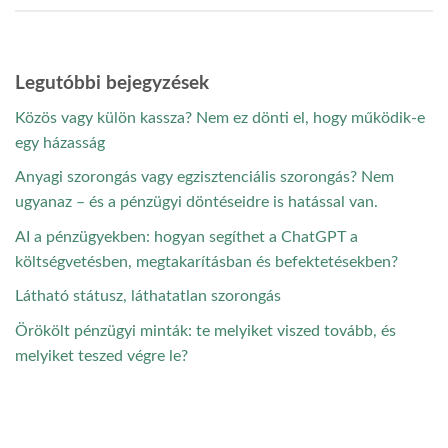
Legutóbbi bejegyzések
Közös vagy külön kassza? Nem ez dönti el, hogy működik-e
egy házasság
Anyagi szorongás vagy egzisztenciális szorongás? Nem
ugyanaz – és a pénzügyi döntéseidre is hatással van.
AI a pénzügyekben: hogyan segíthet a ChatGPT a
költségvetésben, megtakarításban és befektetésekben?
Látható státusz, láthatatlan szorongás
Örökölt pénzügyi minták: te melyiket viszed tovább, és
melyiket teszed végre le?