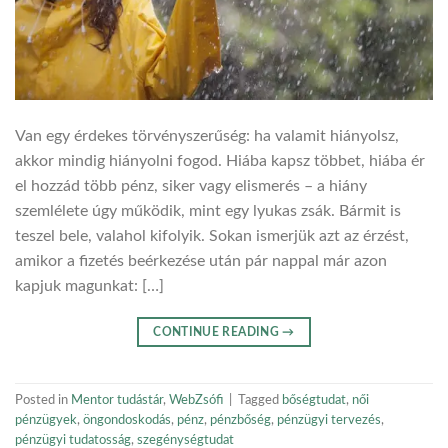
Van egy érdekes törvényszerűség: ha valamit hiányolsz,
akkor mindig hiányolni fogod. Hiába kapsz többet, hiába ér
el hozzád több pénz, siker vagy elismerés – a hiány
szemlélete úgy működik, mint egy lyukas zsák. Bármit is
teszel bele, valahol kifolyik. Sokan ismerjük azt az érzést,
amikor a fizetés beérkezése után pár nappal már azon
kapjuk magunkat: […]
CONTINUE READING
→
Posted in
Mentor tudástár
,
WebZsófi
|
Tagged
bőségtudat
,
női
pénzügyek
,
öngondoskodás
,
pénz
,
pénzbőség
,
pénzügyi tervezés
,
pénzügyi tudatosság
,
szegénységtudat