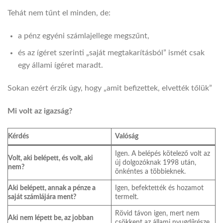
Tehát nem tűnt el minden, de:
a pénz egyéni számlajellege megszűnt,
és az ígéret szerinti „saját megtakarításból” ismét csak
egy állami ígéret maradt.
Sokan ezért érzik úgy, hogy „amit befizettek, elvették tőlük”
Mi volt az igazság?
Kérdés
Valóság
Igen. A belépés kötelező volt az
Volt, aki belépett, és volt, aki
új dolgozóknak 1998 után,
nem?
önkéntes a többieknek.
Aki belépett, annak a pénze a
Igen, befektették és hozamot
saját számlájára ment?
termelt.
Rövid távon igen, mert nem
Aki nem lépett be, az jobban
csökkent az állami nyugdíjrésze.