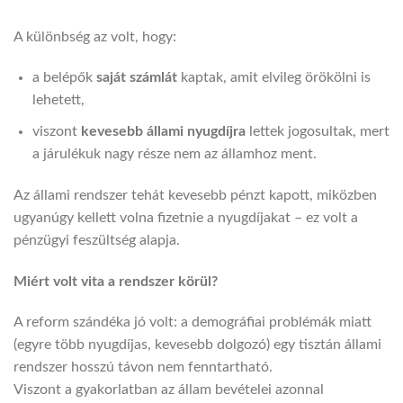
A különbség az volt, hogy:
a belépők
saját számlát
kaptak, amit elvileg örökölni is
lehetett,
viszont
kevesebb állami nyugdíjra
lettek jogosultak, mert
a járulékuk nagy része nem az államhoz ment.
Az állami rendszer tehát kevesebb pénzt kapott, miközben
ugyanúgy kellett volna fizetnie a nyugdíjakat – ez volt a
pénzügyi feszültség alapja.
Miért volt vita a rendszer körül?
A reform szándéka jó volt: a demográfiai problémák miatt
(egyre több nyugdíjas, kevesebb dolgozó) egy tisztán állami
rendszer hosszú távon nem fenntartható.
Viszont a gyakorlatban az állam bevételei azonnal