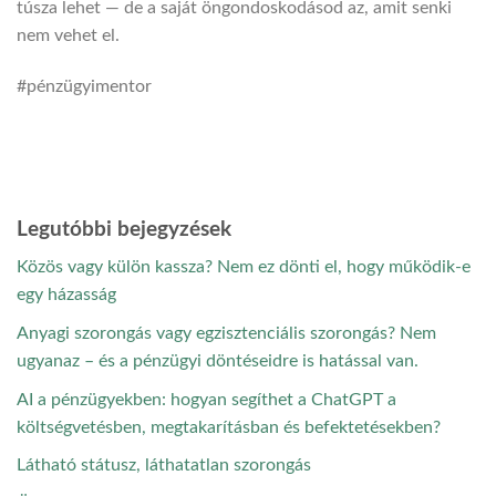
túsza lehet — de a saját öngondoskodásod az, amit senki
nem vehet el.
#pénzügyimentor
Legutóbbi bejegyzések
Közös vagy külön kassza? Nem ez dönti el, hogy működik-e
egy házasság
Anyagi szorongás vagy egzisztenciális szorongás? Nem
ugyanaz – és a pénzügyi döntéseidre is hatással van.
AI a pénzügyekben: hogyan segíthet a ChatGPT a
költségvetésben, megtakarításban és befektetésekben?
Látható státusz, láthatatlan szorongás