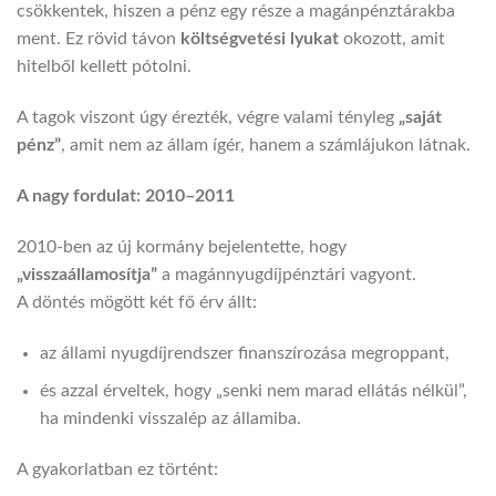
csökkentek, hiszen a pénz egy része a magánpénztárakba
ment. Ez rövid távon
költségvetési lyukat
okozott, amit
hitelből kellett pótolni.
A tagok viszont úgy érezték, végre valami tényleg
„saját
pénz”
, amit nem az állam ígér, hanem a számlájukon látnak.
A nagy fordulat: 2010–2011
2010-ben az új kormány bejelentette, hogy
„visszaállamosítja”
a magánnyugdíjpénztári vagyont.
A döntés mögött két fő érv állt:
az állami nyugdíjrendszer finanszírozása megroppant,
és azzal érveltek, hogy „senki nem marad ellátás nélkül”,
ha mindenki visszalép az államiba.
A gyakorlatban ez történt: