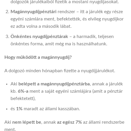
dolgozók járulékaiból fizetik a mostani nyugdíjasokat.
Magánnyugdíjpénztári
rendszer – itt a járulék egy része
egyéni számlára ment, befektették, és elvileg nyugdíjkor
ez adta volna a második lábat.
Önkéntes nyugdíjpénztárak
– a harmadik, teljesen
önkéntes forma, amit még ma is használhatunk.
Hogy működött a magánnyugdíj?
A dolgozó minden hónapban fizette a nyugdíjjárulékot.
Aki
belépett a magánnyugdíjpénztárba
, annak a járulék
kb.
6%-a
ment a saját egyéni számlájára (amit a pénztár
befektetett),
és
1%
maradt az állami kasszában.
Aki
nem lépett be
, annak
az egész 7%
az állami rendszerbe
ment.