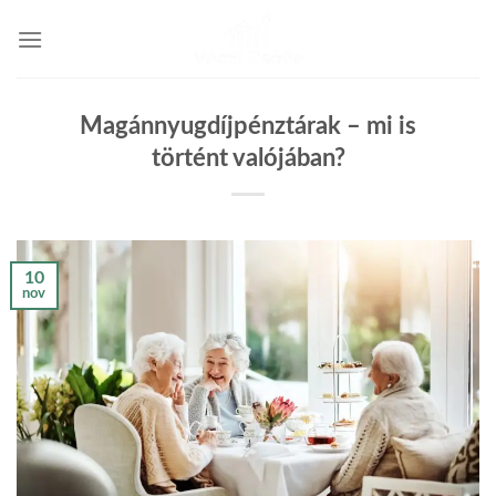
Skip
to
content
Magánnyugdíjpénztárak – mi is
történt valójában?
10
nov