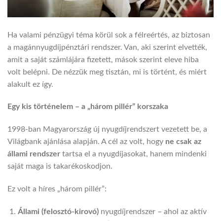
Ha valami pénzügyi téma körül sok a félreértés, az biztosan
a magánnyugdíjpénztári rendszer. Van, aki szerint elvették,
amit a saját számlájára fizetett, mások szerint eleve hiba
volt belépni. De nézzük meg tisztán, mi is történt, és miért
alakult ez így.
Egy kis történelem – a „három pillér” korszaka
1998-ban Magyarország új nyugdíjrendszert vezetett be, a
Világbank ajánlása alapján. A cél az volt, hogy
ne csak az
állami rendszer
tartsa el a nyugdíjasokat, hanem mindenki
saját maga is takarékoskodjon.
Ez volt a híres „három pillér”:
Állami (felosztó-kirovó)
nyugdíjrendszer – ahol az aktív