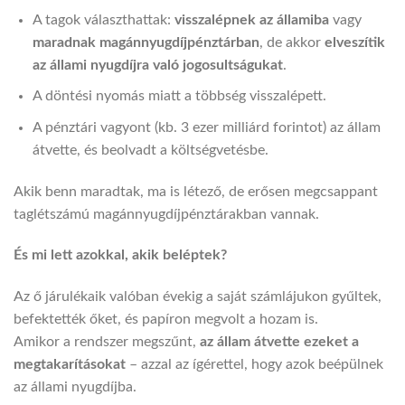
A tagok választhattak:
visszalépnek az államiba
vagy
maradnak magánnyugdíjpénztárban
, de akkor
elveszítik
az állami nyugdíjra való jogosultságukat
.
A döntési nyomás miatt a többség visszalépett.
A pénztári vagyont (kb. 3 ezer milliárd forintot) az állam
átvette, és beolvadt a költségvetésbe.
Akik benn maradtak, ma is létező, de erősen megcsappant
taglétszámú magánnyugdíjpénztárakban vannak.
És mi lett azokkal, akik beléptek?
Az ő járulékaik valóban évekig a saját számlájukon gyűltek,
befektették őket, és papíron megvolt a hozam is.
Amikor a rendszer megszűnt,
az állam átvette ezeket a
megtakarításokat
– azzal az ígérettel, hogy azok beépülnek
az állami nyugdíjba.