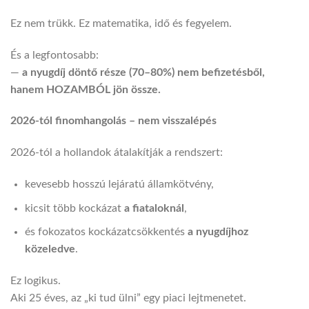
Ez nem trükk. Ez matematika, idő és fegyelem.
És a legfontosabb:
—
a nyugdíj döntő része (70–80%) nem befizetésből,
hanem HOZAMBÓL jön össze.
2026-tól finomhangolás – nem visszalépés
2026-tól a hollandok átalakítják a rendszert:
kevesebb hosszú lejáratú államkötvény,
kicsit több kockázat
a fiataloknál
,
és fokozatos kockázatcsökkentés
a nyugdíjhoz
közeledve
.
Ez logikus.
Aki 25 éves, az „ki tud ülni” egy piaci lejtmenetet.