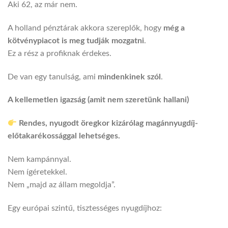
Aki 62, az már nem.
A holland pénztárak akkora szereplők, hogy
még a
kötvénypiacot is meg tudják mozgatni
.
Ez a rész a profiknak érdekes.
De van egy tanulság, ami
mindenkinek szól
.
A kellemetlen igazság (amit nem szeretünk hallani)
Rendes, nyugodt öregkor kizárólag magánnyugdíj-
előtakarékossággal lehetséges.
Nem kampánnyal.
Nem ígéretekkel.
Nem „majd az állam megoldja”.
Egy európai szintű, tisztességes nyugdíjhoz: