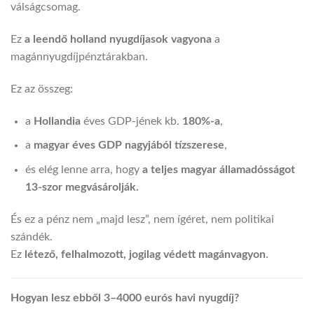
válságcsomag.
Ez
a leendő holland nyugdíjasok vagyona
a
magánnyugdíjpénztárakban.
Ez az összeg:
a
Hollandia
éves GDP-jének kb.
180%-a
,
a
magyar éves GDP nagyjából tízszerese
,
és elég lenne arra, hogy
a teljes magyar államadósságot
13-szor megvásárolják.
És ez a pénz nem „majd lesz”, nem ígéret, nem politikai
szándék.
Ez
létező, felhalmozott, jogilag védett magánvagyon
.
Hogyan lesz ebből 3–4000 eurós havi nyugdíj?