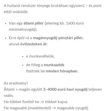
A holland rendszer lényege brutálisan egyszerű – és pont
ettől működik.
Van egy
állami pillér
(jelenleg kb. 1600 euró
minimálnyugdíj).
Erre épül rá a
magánnyugdíj-pénztári pillér
,
ahová
évtizedeken át
:
a munkavállalók,
de főleg a
munkaadók
fizetnek be
minden hónapban
.
Az eredmény?
Állami + magán együtt
3–4000 euró havi nyugdíj
teljesen
reális.
Ha többet fizettél be → többet kapsz.
Ha magasabb jövedelemből → magasabb nyugdíj.