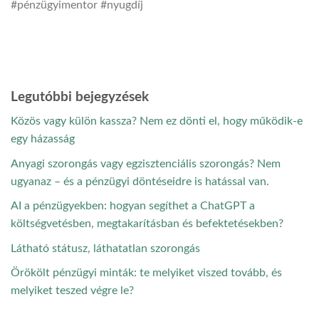
#pénzügyimentor #nyugdíj
Legutóbbi bejegyzések
Közös vagy külön kassza? Nem ez dönti el, hogy működik-e
egy házasság
Anyagi szorongás vagy egzisztenciális szorongás? Nem
ugyanaz – és a pénzügyi döntéseidre is hatással van.
AI a pénzügyekben: hogyan segíthet a ChatGPT a
költségvetésben, megtakarításban és befektetésekben?
Látható státusz, láthatatlan szorongás
Örökölt pénzügyi minták: te melyiket viszed tovább, és
melyiket teszed végre le?