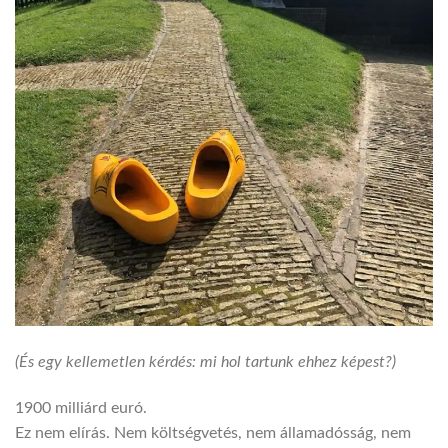
(És egy kellemetlen kérdés: mi hol tartunk ehhez képest?)
1900 milliárd euró.
Ez nem elírás. Nem költségvetés, nem államadósság, nem