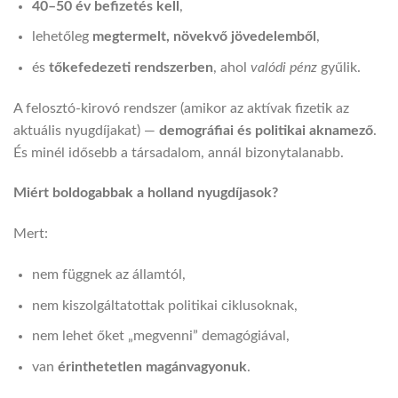
40–50 év befizetés kell
,
lehetőleg
megtermelt, növekvő jövedelemből
,
és
tőkefedezeti rendszerben
, ahol
valódi pénz
gyűlik.
A felosztó-kirovó rendszer (amikor az aktívak fizetik az
aktuális nyugdíjakat) —
demográfiai és politikai aknamező
.
És minél idősebb a társadalom, annál bizonytalanabb.
Miért boldogabbak a holland nyugdíjasok?
Mert:
nem függnek az államtól,
nem kiszolgáltatottak politikai ciklusoknak,
nem lehet őket „megvenni” demagógiával,
van
érinthetetlen magánvagyonuk
.