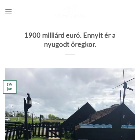
Skip
to
content
1900 milliárd euró. Ennyit ér a
nyugodt öregkor.
05
jan