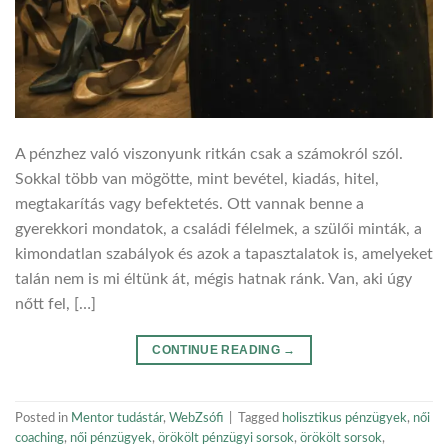
A pénzhez való viszonyunk ritkán csak a számokról szól.
Sokkal több van mögötte, mint bevétel, kiadás, hitel,
megtakarítás vagy befektetés. Ott vannak benne a
gyerekkori mondatok, a családi félelmek, a szülői minták, a
kimondatlan szabályok és azok a tapasztalatok is, amelyeket
talán nem is mi éltünk át, mégis hatnak ránk. Van, aki úgy
nőtt fel, […]
CONTINUE READING
→
Posted in
Mentor tudástár
,
WebZsófi
|
Tagged
holisztikus pénzügyek
,
női
coaching
,
női pénzügyek
,
örökölt pénzügyi sorsok
,
örökölt sorsok
,