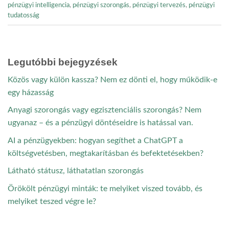
pénzügyi intelligencia
,
pénzügyi szorongás
,
pénzügyi tervezés
,
pénzügyi
tudatosság
Legutóbbi bejegyzések
Közös vagy külön kassza? Nem ez dönti el, hogy működik-e
egy házasság
Anyagi szorongás vagy egzisztenciális szorongás? Nem
ugyanaz – és a pénzügyi döntéseidre is hatással van.
AI a pénzügyekben: hogyan segíthet a ChatGPT a
költségvetésben, megtakarításban és befektetésekben?
Látható státusz, láthatatlan szorongás
Örökölt pénzügyi minták: te melyiket viszed tovább, és
melyiket teszed végre le?