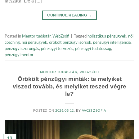
látszata. De a […]
CONTINUE READING
→
Posted in
Mentor tudástár
,
WebZsófi
|
Tagged
holisztikus pénzügyek
,
női
coaching
,
női pénzügyek
,
örökölt pénzügyi sorsok
,
pénzügyi intelligencia
,
pénzügyi szorongás
,
pénzügyi tervezés
,
pénzügyi tudatosság
,
pénzügyimentor
MENTOR TUDÁSTÁR
,
WEBZSÓFI
Örökölt pénzügyi minták: te melyiket
viszed tovább, és melyiket teszed végre
le?
POSTED ON
2026.05.12.
BY
VACZI ZSOFIA
12