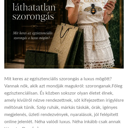
Mit keres az egzisztenciális szorongás a luxus mögött?
Vannak nők, akik azt mondják magukról: szoronganak.Főleg
egzisztenciálisan. És közben sokszor olyan életet élnek,
amely kívülről nézve rendezettnek, sőt kifejezetten irigylésre
méltónak tűnik. Szép ruhák, márkás táskák, órák, igényes
megjelenés, üzleti rendezvények, nyaralások, jól felépített
online jelenlét. Néha valódi luxus. Néha inkább csak annak