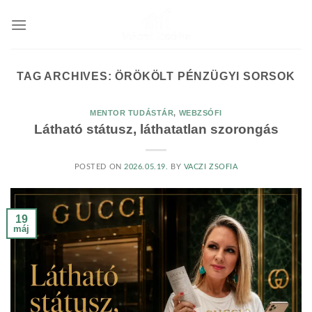
Skip
to
content
TAG ARCHIVES:
ÖRÖKÖLT PÉNZÜGYI SORSOK
MENTOR TUDÁSTÁR
,
WEBZSÓFI
Látható státusz, láthatatlan szorongás
POSTED ON
2026.05.19.
BY
VACZI ZSOFIA
19
máj