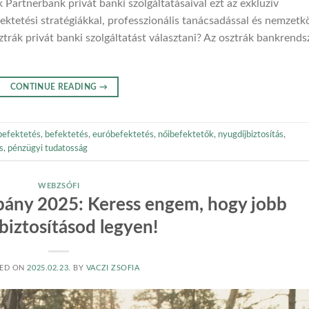
k Partnerbank privát banki szolgáltatásaival ezt az exkluzív
ektetési stratégiákkal, professzionális tanácsadással és nemzetk
trák privát banki szolgáltatást választani? Az osztrák bankrends
CONTINUE READING
→
befektetés
,
befektetés
,
euróbefektetés
,
nőibefektetők
,
nyugdíjbiztosítás
,
s
,
pénzügyi tudatosság
WEBZSÓFI
pány 2025: Keress engem, hogy jobb
biztosításod legyen!
ED ON
2025.02.23.
BY
VACZI ZSOFIA