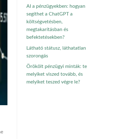
AI a pénzügyekben: hogyan
segíthet a ChatGPT a
költségvetésben,
megtakarításban és
befektetésekben?
Látható státusz, láthatatlan
szorongás
Örökölt pénzügyi minták: te
melyiket viszed tovább, és
melyiket teszed végre le?
ű
ne