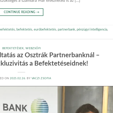
 szükséges a számlára Már élvezheted is az […]
CONTINUE READING
→
befektetés
,
befektetés
,
euróbefektetés
,
partnerbank
,
pénzügyi intelligencia
,
BEFEKTETÉSEK
,
WEBZSÓFI
ltatás az Osztrák Partnerbanknál –
kluzivitás a Befektetéseidnek!
ED ON
2025.02.26.
BY
VACZI ZSOFIA