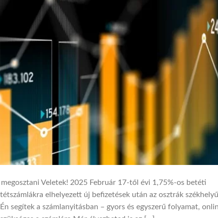
 megosztani Veletek! 2025 Február 17-től évi 1,75%-os betéti
tétszámlákra elhelyezett új befizetések után az osztrák székhely
 segítek a számlanyitásban – gyors és egyszerű folyamat, onli