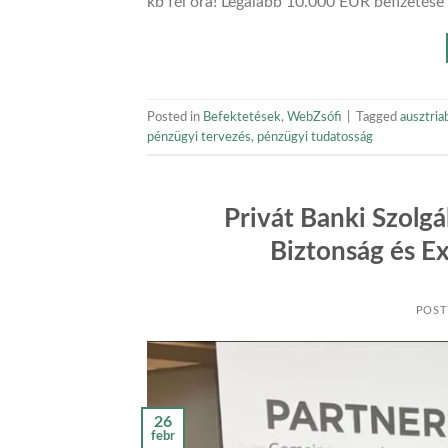
kb fél óra! Legalább 10.000 EUR befizetése
Posted in
Befektetések
,
WebZsófi
|
Tagged
ausztria
pénzügyi tervezés
,
pénzügyi tudatosság
Privát Banki Szolgá
Biztonság és Ex
POST
26
febr