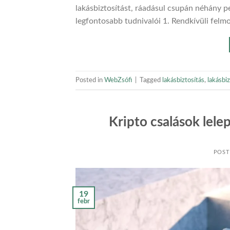
lakásbiztosítást, ráadásul csupán néhány p
legfontosabb tudnivalói 1. Rendkívüli felmo
Posted in
WebZsófi
|
Tagged
lakásbiztosítás
,
lakásbi
Kripto csalások lelep
POST
19
febr