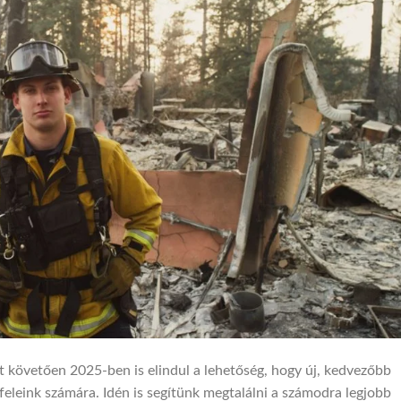
t követően 2025-ben is elindul a lehetőség, hogy új, kedvezőbb
feleink számára. Idén is segítünk megtalálni a számodra legjobb