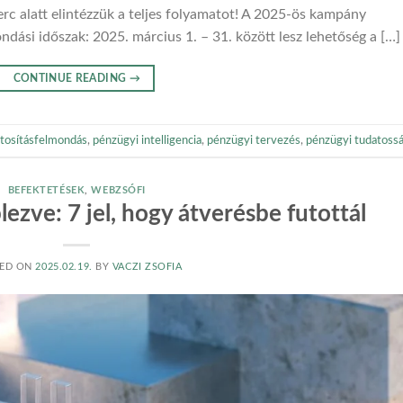
erc alatt elintézzük a teljes folyamatot! A 2025-ös kampány
ndási időszak: 2025. március 1. – 31. között lesz lehetőség a […]
CONTINUE READING
→
ztosításfelmondás
,
pénzügyi intelligencia
,
pénzügyi tervezés
,
pénzügyi tudatoss
BEFEKTETÉSEK
,
WEBZSÓFI
lezve: 7 jel, hogy átverésbe futottál
ED ON
2025.02.19.
BY
VACZI ZSOFIA