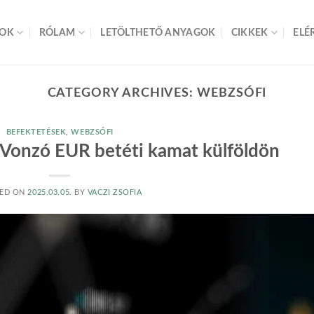
SOK
RÓLAM
LETÖLTHETŐ ANYAGOK
CIKKEK
ELÉ
CATEGORY ARCHIVES:
WEBZSÓFI
BEFEKTETÉSEK
,
WEBZSÓFI
: Vonzó EUR betéti kamat külföldön
ED ON
2025.03.05.
BY
VACZI ZSOFIA