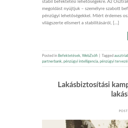
stabil befektetési lehetőségekre. Az Osztrá
megoldást nyújtjuk – személyre szabott bef
pénzügyi lehetőségekkel. Miért érdemes osz
világszerte elismert a stabilitásáról, […]
Posted in
Befektetések
,
WebZsófi
|
Tagged
ausztria
partnerbank
,
pénzügyi intelligencia
,
pénzügyi tervezé
Lakásbiztosítási kam
lakás
POST