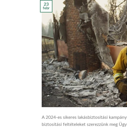
23
febr
A 2024-es sikeres lakásbiztosítási kampány
biztosítási feltételeket szerezzünk meg Ügy