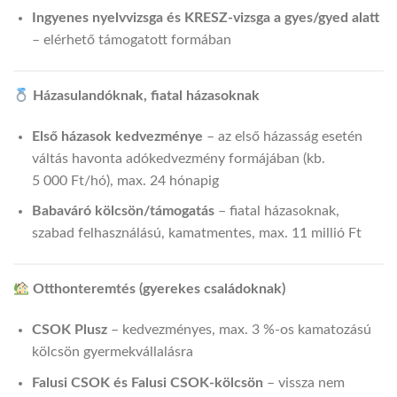
Ingyenes nyelvvizsga és KRESZ‑vizsga a gyes/gyed alatt
– elérhető támogatott formában
Házasulandóknak, fiatal házasoknak
Első házasok kedvezménye
– az első házasság esetén
váltás havonta adókedvezmény formájában (kb.
5 000 Ft/hó), max. 24 hónapig
Babaváró kölcsön/támogatás
– fiatal házasoknak,
szabad felhasználású, kamatmentes, max. 11 millió Ft
Otthonteremtés (gyerekes családoknak)
CSOK Plusz
– kedvezményes, max. 3 %-os kamatozású
kölcsön gyermekvállalásra
Falusi CSOK és Falusi CSOK-kölcsön
– vissza nem