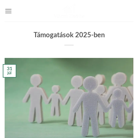
Skip
to
content
Támogatások 2025-ben
31
júl