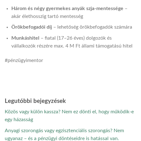
Három és négy gyermekes anyák szja‑mentessége
–
akár élethosszig tartó mentesség
Örökbefogadói díj
– lehetőség örökbefogadók számára
Munkáshitel
– fiatal (17–26 éves) dolgozók és
vállalkozók részére max. 4 M Ft állami támogatású hitel
#pénzügyimentor
Legutóbbi bejegyzések
Közös vagy külön kassza? Nem ez dönti el, hogy működik-e
egy házasság
Anyagi szorongás vagy egzisztenciális szorongás? Nem
ugyanaz – és a pénzügyi döntéseidre is hatással van.