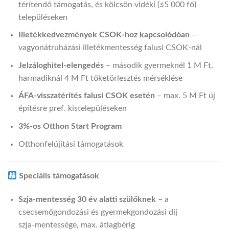
térítendő támogatás, és kölcsön vidéki (≤5 000 fő)
településeken
Illetékkedvezmények CSOK‑hoz kapcsolódóan
–
vagyonátruházási illetékmentesség falusi CSOK‑nál
Jelzáloghitel‑elengedés
– második gyermeknél 1 M Ft,
harmadiknál 4 M Ft tőketörlesztés mérséklése
ÁFA-visszatérítés falusi CSOK esetén
– max. 5 M Ft új
építésre pref. kistelepüléseken
3%-os Otthon Start Program
Otthonfelújítási támogatások
Speciális támogatások
Szja‑mentesség 30 év alatti szülőknek
– a
csecsemőgondozási és gyermekgondozási díj
szja‑mentessége, max. átlagbérig