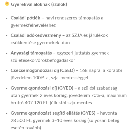
Gyerekvállalóknak (szülők)
Családi pótlék
– havi rendszeres támogatás a
gyermekfelneveléshez
Családi adókedvezmény
– az SZJA és járulékok
csökkentése gyermekek után
Anyasági támogatás
– egyszeri juttatás gyermek
születésekor/örökbefogadáskor
Csecsemőgondozási díj (CSED)
– 168 napra, a korábbi
jövedelem 100%-a, szja‑mentességgel
Gyermekgondozási díj (GYED)
– a szülési szabadság
után gyermek 2 éves koráig, jövedelem 70%-a, maximum
bruttó 407 120 Ft; júliustól szja‑mentes
Gyermekgondozást segítő ellátás (GYES)
– havonta
28 500 Ft, gyermek 3–10 éves koráig (súlyosan beteg
esetén tovább)