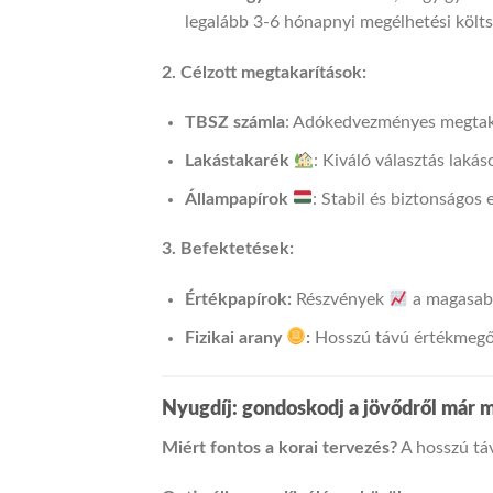
legalább 3-6 hónapnyi megélhetési költs
2. Célzott megtakarítások:
TBSZ számla
: Adókedvezményes megtaka
Lakástakarék
: Kiváló választás laká
Állampapírok
: Stabil és biztonságos
3. Befektetések:
Értékpapírok:
Részvények
a magasab
Fizikai arany
:
Hosszú távú értékmegőr
Nyugdíj: gondoskodj a jövődről már 
Miért fontos a korai tervezés?
A hosszú tá