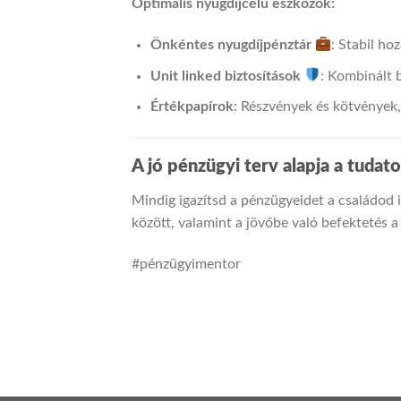
Optimális nyugdíjcélú eszközök:
Önkéntes nyugdíjpénztár
: Stabil h
Unit linked biztosítások
: Kombinált b
Értékpapírok:
Részvények és kötvények, 
A jó pénzügyi terv alapja a tudato
Mindig igazítsd a pénzügyeidet a családod i
között, valamint a jövőbe való befektetés a
#pénzügyimentor