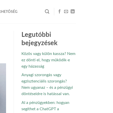
RHETŐSÉG
Legutóbbi
bejegyzések
Közös vagy külön kassza? Nem
ez dönti el, hogy működik-e
egy házasság
Anyagi szorongás vagy
egzisztenciális szorongás?
Nem ugyanaz – és a pénzügyi
döntéseidre is hatással van.
AI a pénzügyekben: hogyan
segíthet a ChatGPT a