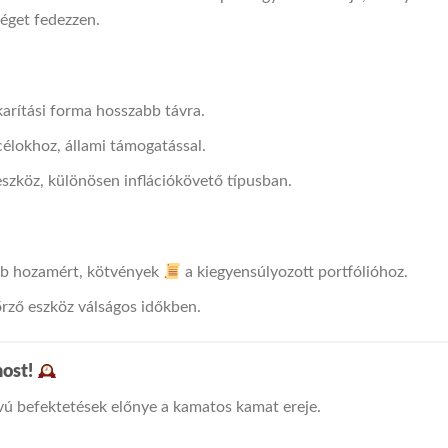
éget fedezzen.
rítási forma hosszabb távra.
scélokhoz, állami támogatással.
 eszköz, különösen inflációkövető típusban.
b hozamért, kötvények
a kiegyensúlyozott portfólióhoz.
ző eszköz válságos időkben.
most!
vú befektetések előnye a kamatos kamat ereje.