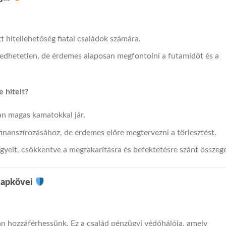
 hitellehetőség fiatal családok számára.
gedhetetlen, de érdemes alaposan megfontolni a futamidőt és a
 hitelt?
an magas kamatokkal jár.
finanszírozásához, de érdemes előre megtervezni a törlesztést.
ügyeit, csökkentve a megtakarításra és befektetésre szánt összege
alapkövei
n hozzáférhessünk. Ez a család pénzügyi védőhálója, amely