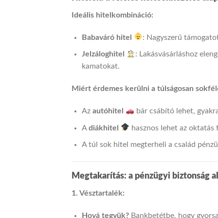
Ideális hitelkombináció:
Babaváró hitel
: Nagyszerű támogatott
Jelzáloghitel
: Lakásvásárláshoz elen
kamatokat.
Miért érdemes kerülni a túlságosan sokféle
Az
autóhitel
bár csábító lehet, gyakr
A
diákhitel
hasznos lehet az oktatás 
A túl sok hitel megterheli a család pénz
Megtakarítás: a pénzügyi biztonság 
1. Vésztartalék:
Hová tegyük?
Bankbetétbe, hogy gyorsa