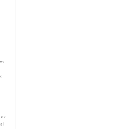
-os
k
 az
al