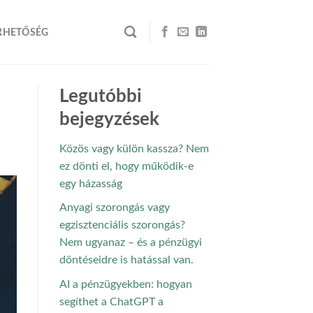
RHETŐSÉG
Legutóbbi
bejegyzések
Közös vagy külön kassza? Nem
ez dönti el, hogy működik-e
egy házasság
Anyagi szorongás vagy
egzisztenciális szorongás?
Nem ugyanaz – és a pénzügyi
döntéseidre is hatással van.
AI a pénzügyekben: hogyan
segíthet a ChatGPT a