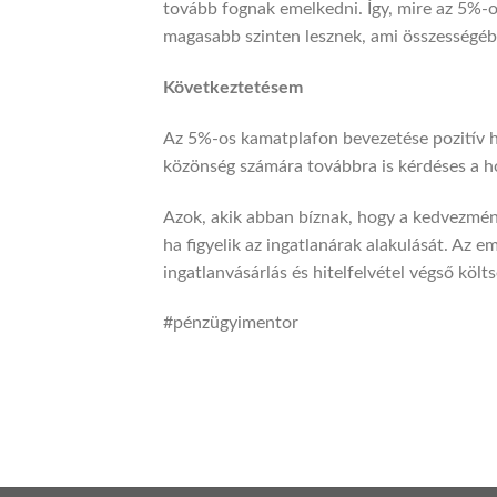
tovább fognak emelkedni. Így, mire az 5%-
magasabb szinten lesznek, ami összességébe
Következtetésem
Az 5%-os kamatplafon bevezetése pozitív hír
közönség számára továbbra is kérdéses a h
Azok, akik abban bíznak, hogy a kedvezmény
ha figyelik az ingatlanárak alakulását. Az 
ingatlanvásárlás és hitelfelvétel végső köl
#pénzügyimentor