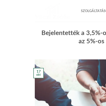
Skip
to
SZOLGÁLTATÁ
content
Bejelentették a 3,5%-o
az 5%-os 
17
okt