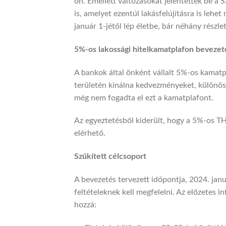
on. Emellett változásokat jelentettek be a 
is, amelyet ezentúl lakásfelújításra is lehe
január 1-jétől lép életbe, bár néhány részle
5%-os lakossági hitelkamatplafon bevezet
A bankok által önként vállalt 5%-os kamatpl
területén kínálna kedvezményeket, különös
még nem fogadta el ezt a kamatplafont.
Az egyeztetésből kiderült, hogy a 5%-os T
elérhető.
Szűkített célcsoport
A bevezetés tervezett időpontja, 2024. janu
feltételeknek kell megfelelni. Az előzetes 
hozzá: