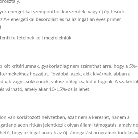
orosztály.
yek energetikai szempontból korszerűek, vagy új építésűek.
 az A+ energetikai besorolást és ha az ingatlan éves primer
)
fenti feltételnek kell megfelelniük.
bb két kritériumnak, gyakorlatilag nem számíthat arra, hogy a 5%
ltermékekhez hozzájut. Továbbá, azok, akik kivárnak, abban a
ódnak vagy csökkennek, valószínűleg csalódni fognak. A szakértő
és várható, amely akár 10-15%-os is lehet.
alon van korlátozott helyzetben, azaz nem a kereslet, hanem a
ngatlanpiacon ritkán jelentkezik olyan állami támogatás, amely ne
hető, hogy az ingatlanárak az új támogatási programok indulásáv