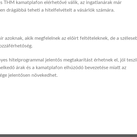
os THM kamatplafon elérhetővé válik, az ingatlanárak már
n drágábbá teheti a hitelfelvételt a vásárlók számára.
 azoknak, akik megfelelnek az előírt feltételeknek, de a szélese
ozzáférhetőség.
es hitelprogrammal jelentős megtakarítást érhetnek el, jól teszi
emelkedő árak és a kamatplafon elhúzódó bevezetése miatt az
tsége jelentősen növekedhet.