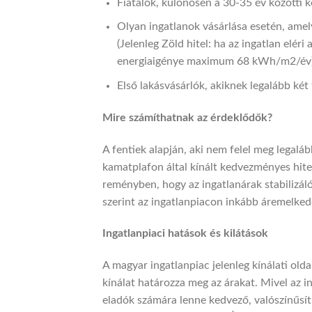
Fiatalok, különösen a 30-35 év közötti k
Olyan ingatlanok vásárlása esetén, amel
(Jelenleg Zöld hitel: ha az ingatlan eléri
energiaigénye maximum 68 kWh/m2/év
Első lakásvásárlók, akiknek legalább két 
Mire számíthatnak az érdeklődők?
A fentiek alapján, aki nem felel meg legalá
kamatplafon által kínált kedvezményes hite
reményben, hogy az ingatlanárak stabilizál
szerint az ingatlanpiacon inkább áremelked
Ingatlanpiaci hatások és kilátások
A magyar ingatlanpiac jelenleg kínálati old
kínálat határozza meg az árakat. Mivel az i
eladók számára lenne kedvező, valószínűsít