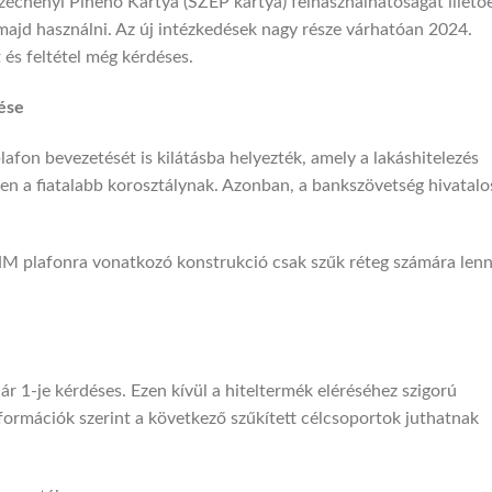
Széchenyi Pihenő Kártya (SZÉP kártya) felhasználhatóságát illető
t majd használni. Az új intézkedések nagy része várhatóan 2024.
t és feltétel még kérdéses.
ése
afon bevezetését is kilátásba helyezték, amely a lakáshitelezés
en a fiatalabb korosztálynak. Azonban, a bankszövetség hivatal
HM plafonra vonatkozó konstrukció csak szűk réteg számára len
ár 1-je kérdéses. Ezen kívül a hiteltermék eléréséhez szigorú
információk szerint a következő szűkített célcsoportok juthatnak